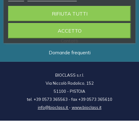
RIFIUTA TUTTI
Prodotti
Brand
ACCETTO
Contatti
Domande frequenti
BIOCLASS s.r.l.
Via Niccolò Rodolico, 152
51100 - PISTOIA
tel. +39 0573 365563 - fax +39 0573 365610
info@bioclass.it
-
www.bioclass.it