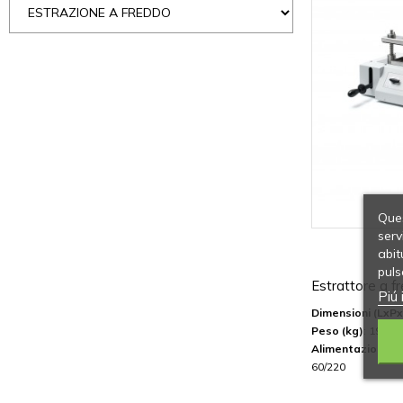
Ques
serv
abit
puls
Estrattore a 
Piú 
Dimensioni (LxP
Peso (kg)
: 19
Alimentazione/
60/220