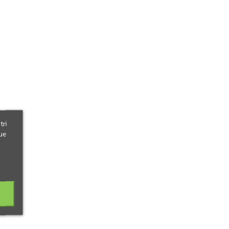
tri
ue