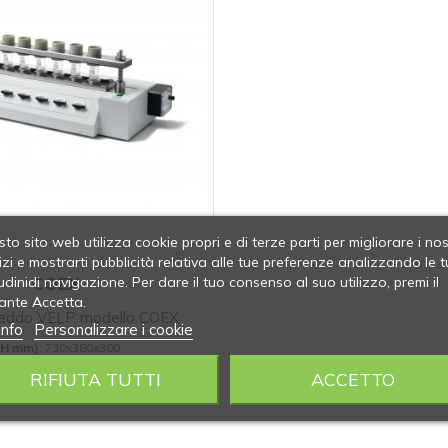
to sito web utilizza cookie propri e di terze parti per migliorare i nos
izi e mostrarti pubblicità relativa alle tue preferenze analizzando le t
COEX
udinidi navigazione. Per dare il tuo consenso al suo utilizzo, premi il
ante Accetta.
freddo VELP modello COEX
info
Personalizzare i cookie
xH mm)
: 730x380x300
RIFIUTA TUTTI
ACCETTO
Consumo (V/Hz/W)
: 115-230/ 50-