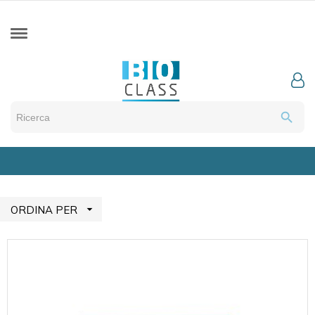
search

ORDINA PER