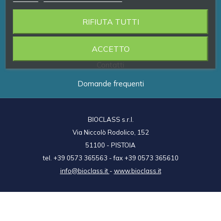
RIFIUTA TUTTI
Prodotti
Brand
ACCETTO
Contatti
Domande frequenti
BIOCLASS s.r.l.
Via Niccolò Rodolico, 152
51100 - PISTOIA
tel. +39 0573 365563 - fax +39 0573 365610
info@bioclass.it
-
www.bioclass.it