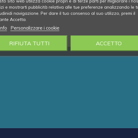
to sito web utilizza cookie propri e di terze parti per migliorare i nos
izi e mostrarti pubblicità relativa alle tue preferenze analizzando le t
udinidi navigazione. Per dare il tuo consenso al suo utilizzo, premi il
ante Accetta.
info
Personalizzare i cookie
RIFIUTA TUTTI
ACCETTO