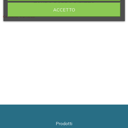
TONDO BORDO DIRITTO
ACCETTO
Contiene 4 articoli
Prodotti