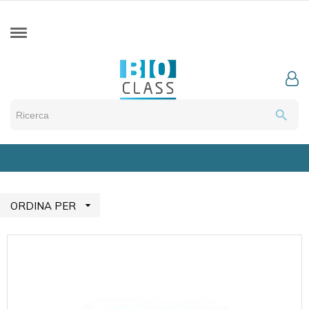
search

ORDINA PER