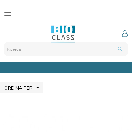
search

ORDINA PER