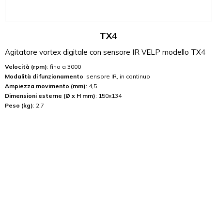
TX4
Agitatore vortex digitale con sensore IR VELP modello TX4
Velocità (rpm)
: fino a 3000
Modalità di funzionamento
: sensore IR, in continuo
Ampiezza movimento (mm)
: 4,5
Dimensioni esterne (Ø x H mm)
: 150x134
Peso (kg)
: 2,7