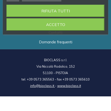
RIFIUTA TUTTI
Prodotti
Brand
ACCETTO
Contatti
Domande frequenti
BIOCLASS s.r.l.
Via Niccolò Rodolico, 152
51100 - PISTOIA
tel. +39 0573 365563 - fax +39 0573 365610
info@bioclass.it
-
www.bioclass.it