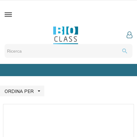
search

ORDINA PER