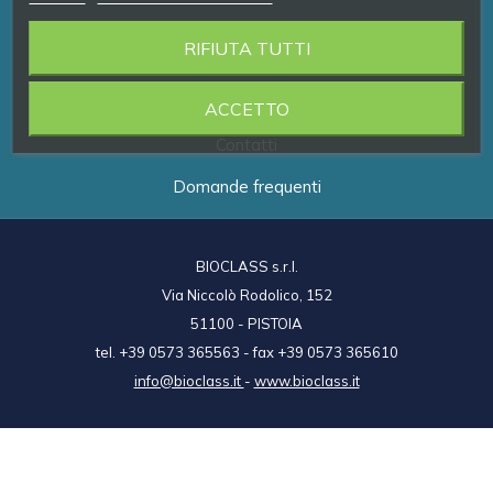
RIFIUTA TUTTI
Prodotti
Brand
ACCETTO
Contatti
Domande frequenti
BIOCLASS s.r.l.
Via Niccolò Rodolico, 152
51100 - PISTOIA
tel. +39 0573 365563 - fax +39 0573 365610
info@bioclass.it
-
www.bioclass.it