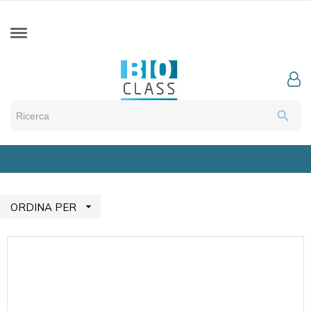
search

ORDINA PER