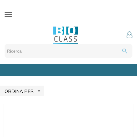
search

ORDINA PER