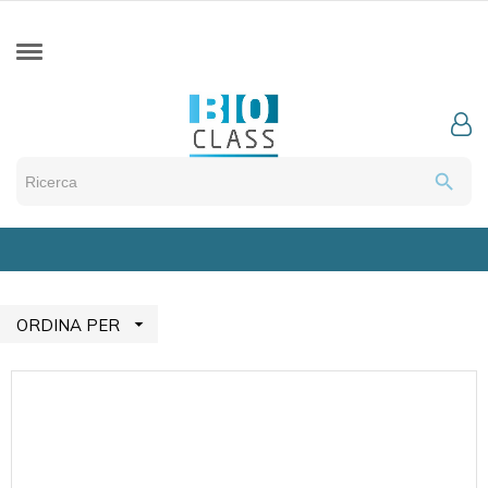
search

ORDINA PER