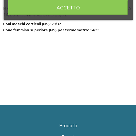
ACCETTO
RACCORDO DI DISTILLAZIONE SEMPLICE CONO FEMMINA
14/23 2 CONI MASCHIO 29/32
Coni maschi verticali (NS)
: 29/32
Cono femmina superiore (NS) per termometro
: 14/23
Prodotti