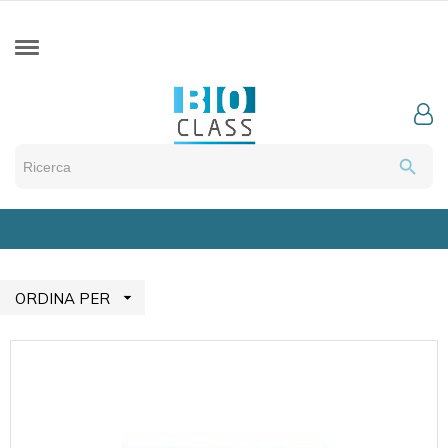
search

ORDINA PER