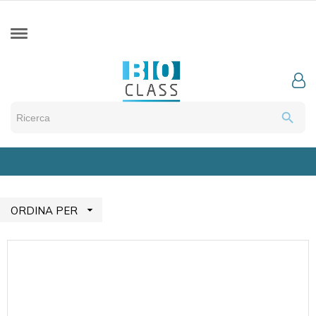
search

ORDINA PER