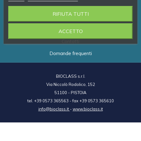
RIFIUTA TUTTI
Prodotti
Brand
ACCETTO
Contatti
Domande frequenti
BIOCLASS s.r.l.
Via Niccolò Rodolico, 152
51100 - PISTOIA
tel. +39 0573 365563 - fax +39 0573 365610
info@bioclass.it
-
www.bioclass.it