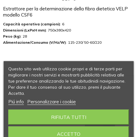
Estrattore per la determinazione della fibra dietetica VELP
modello CSF6
Capacità operativa (campioni)
: 6
Dimensioni (LxPxH mm)
: 750x380x420
Peso (kg)
: 28
Alimentazione/Consumo (V/Hz/W)
: 115-230/ 50-60/220
Questo sito web utilizza cookie propri e di terze parti per
migliorare i nostri servizi e mostrarti pubblicità relativa alle
tue preferenze analizzando le tue abitudinidi navigazione.
Per dare il tuo consenso al suo utilizzo, premi il pulsante
Accetta.
Piú info
Personalizzare i cookie
RIFIUTA TUTTI
ACCETTO