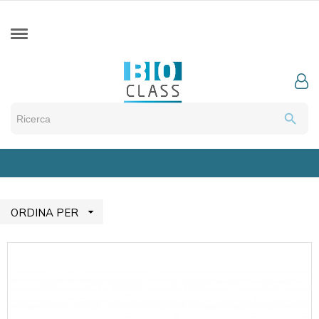
search

ORDINA PER