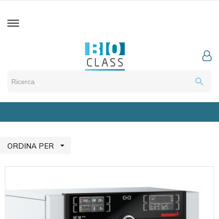
search

ORDINA PER