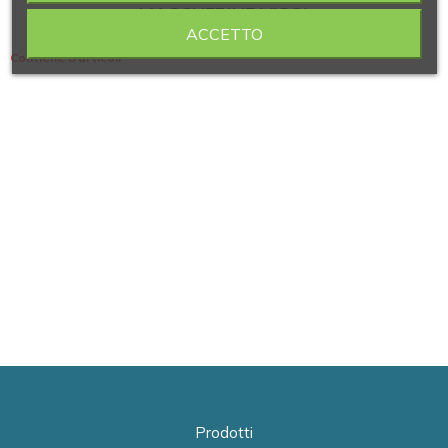
MASCHERINE VISO)
ACCETTO
Contiene 8 articoli
Prodotti