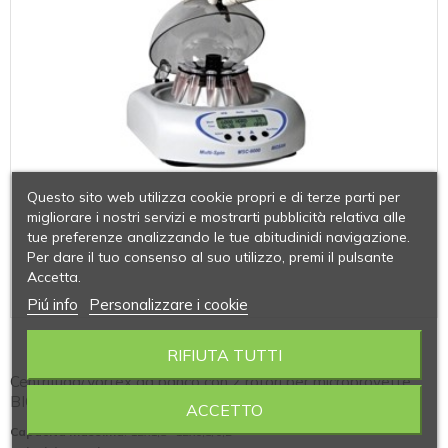
Questo sito web utilizza cookie propri e di terze parti per
migliorare i nostri servizi e mostrarti pubblicità relativa alle
tue preferenze analizzando le tue abitudinidi navigazione.
Per dare il tuo consenso al suo utilizzo, premi il pulsante
Accetta.
Piú info
Personalizzare i cookie
MSC-6000
RIFIUTA TUTTI
Centrifuga/Vortex da banco con 2 rotori per microprovette
BIOSAN modello MSC-6000
ACCETTO
Capacità massima
: 12x1,5- 12x0,5/0,2