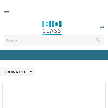
search

ORDINA PER