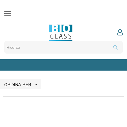
search

ORDINA PER