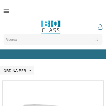
search

ORDINA PER