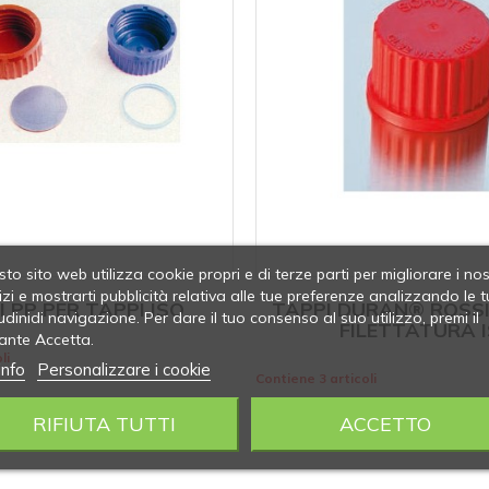
to sito web utilizza cookie propri e di terze parti per migliorare i nos
izi e mostrarti pubblicità relativa alle tue preferenze analizzando le t
I PP PER TAPPI ISO
TAPPI DURAN® ROSSI
udinidi navigazione. Per dare il tuo consenso al suo utilizzo, premi il
FILETTATURA 
ante Accetta.
li
info
Personalizzare i cookie
Contiene 3 articoli
RIFIUTA TUTTI
ACCETTO