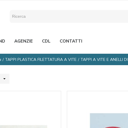
ND
AGENZIE
CDL
CONTATTI
a
TAPPI PLASTICA FILETTATURA A VITE
TAPPI A VITE E ANELLI D
