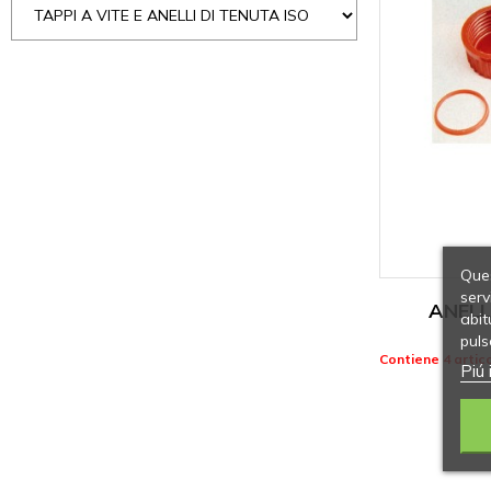
Ques
serv
ANELL
abit
puls
Contiene 4 artico
Piú 