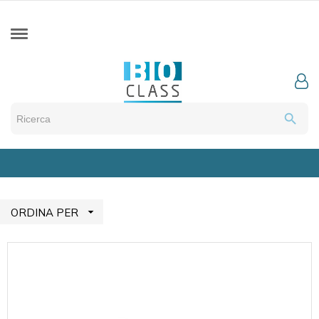
search

ORDINA PER