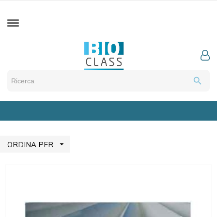
search

ORDINA PER