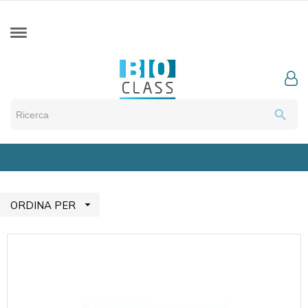
search

ORDINA PER