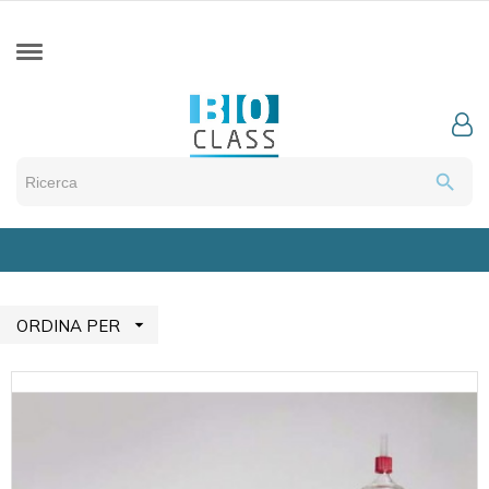
search

ORDINA PER