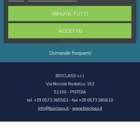
RIFIUTA TUTTI
Prodotti
Brand
ACCETTO
Contatti
Domande frequenti
BIOCLASS s.r.l.
Via Niccolò Rodolico, 152
51100 - PISTOIA
tel. +39 0573 365563 - fax +39 0573 365610
info@bioclass.it
-
www.bioclass.it