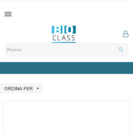
search

ORDINA PER