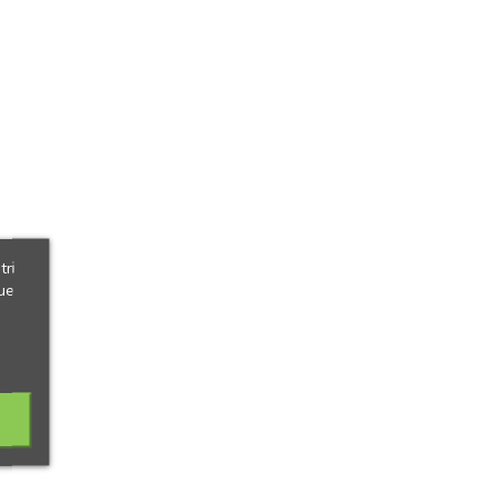
tri
ue