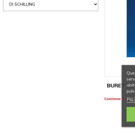
Ques
serv
BURETTE D
abit
puls
Piú 
Contiene 2 artico