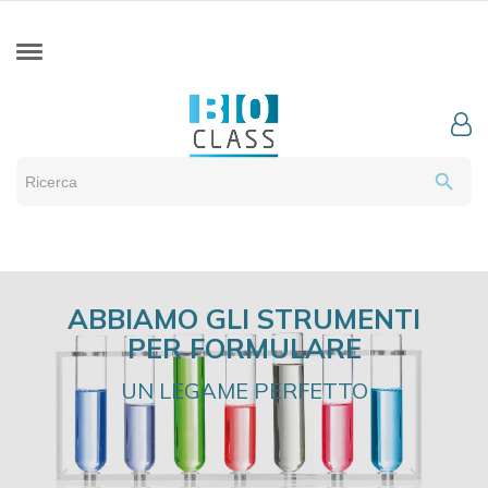
search
ABBIAMO GLI STRUMENTI
PER FORMULARE
UN LEGAME PERFETTO