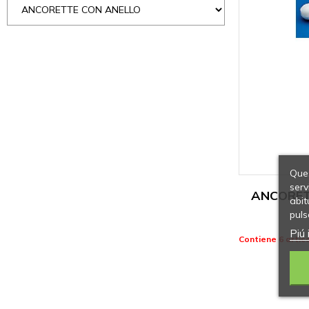
Ques
serv
ANCORET
abit
puls
Piú 
Contiene 6 artico