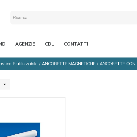
ND
AGENZIE
CDL
CONTATTI
astica Riutilizzabile
ANCORETTE MAGNETICHE
ANCORETTE CON 
