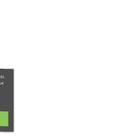
tri
ue