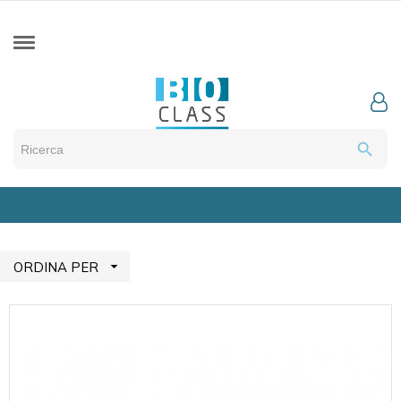
search

ORDINA PER