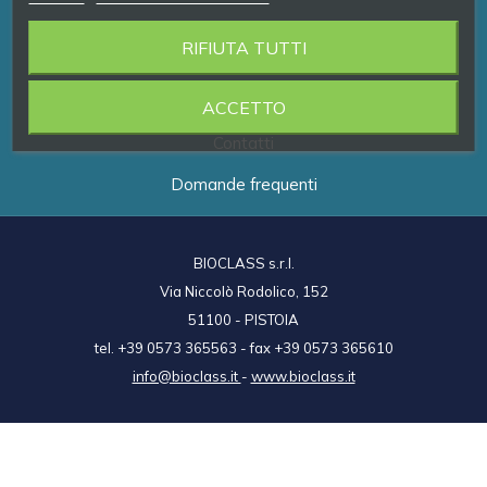
RIFIUTA TUTTI
Prodotti
Brand
ACCETTO
Contatti
Domande frequenti
BIOCLASS s.r.l.
Via Niccolò Rodolico, 152
51100 - PISTOIA
tel. +39 0573 365563 - fax +39 0573 365610
info@bioclass.it
-
www.bioclass.it