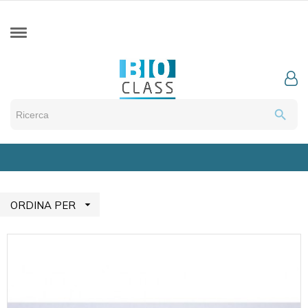
search

ORDINA PER