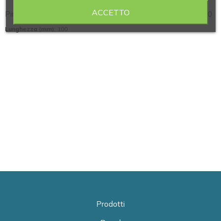
ACCETTO
Pinza per pesi punte curve in acciaio inox lunghezza mm. 100
Lunghezza (mm)
: 100
Prodotti