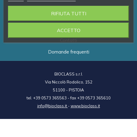
RIFIUTA TUTTI
Prodotti
Brand
ACCETTO
Contatti
Domande frequenti
BIOCLASS s.r.l.
Via Niccolò Rodolico, 152
51100 - PISTOIA
tel. +39 0573 365563 - fax +39 0573 365610
info@bioclass.it
-
www.bioclass.it