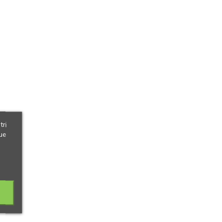
tri
ue