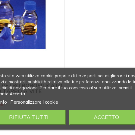
to sito web utilizza cookie propri e di terze parti per migliorare i nos
izi e mostrarti pubblicità relativa alle tue preferenze analizzando le t
E VETRO BOROSILICATO
udinidi navigazione. Per dare il tuo consenso al suo utilizzo, premi il
O TAPPO A VITE
ante Accetta.
info
Personalizzare i cookie
li
RIFIUTA TUTTI
ACCETTO