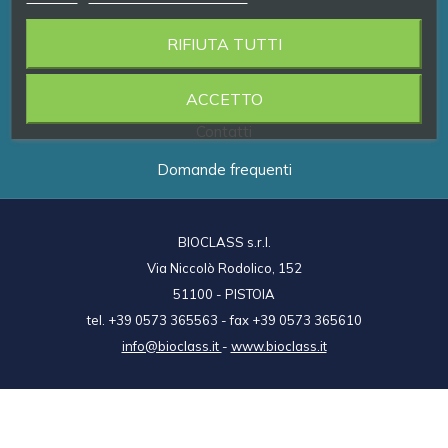
RIFIUTA TUTTI
Prodotti
Brand
ACCETTO
Contatti
Domande frequenti
BIOCLASS s.r.l.
Via Niccolò Rodolico, 152
51100 - PISTOIA
tel. +39 0573 365563 - fax +39 0573 365610
info@bioclass.it
-
www.bioclass.it