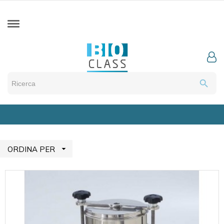
search

ORDINA PER