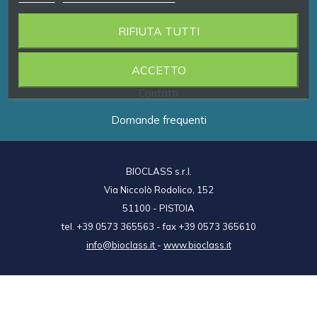
RIFIUTA TUTTI
Prodotti
Brand
ACCETTO
Contatti
Domande frequenti
BIOCLASS s.r.l.
Via Niccolò Rodolico, 152
51100 - PISTOIA
tel. +39 0573 365563 - fax +39 0573 365610
info@bioclass.it
-
www.bioclass.it