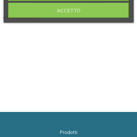
PYREX®/DURAN® 1 CONO
ACCETTO
Contiene 6 articoli
Prodotti