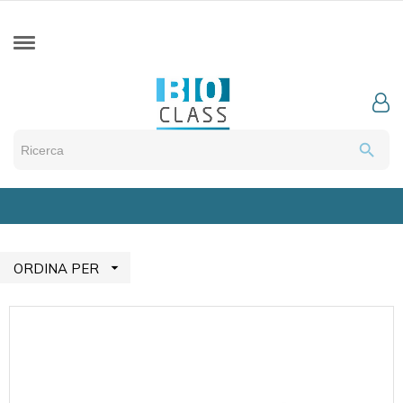
search

ORDINA PER