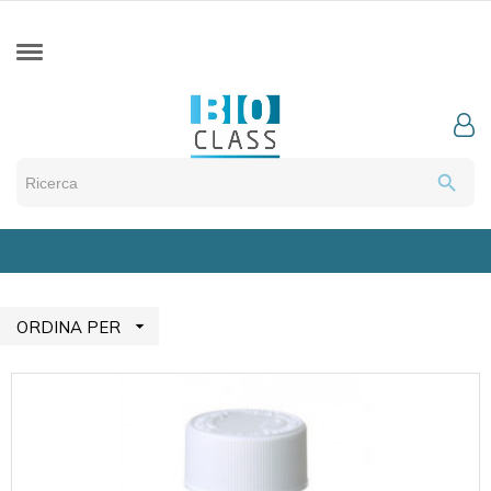
search

ORDINA PER