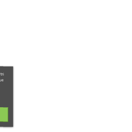
tri
ue