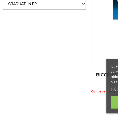
Ques
serv
BICCHIER
abit
P
puls
Piú 
Contiene 4 artico