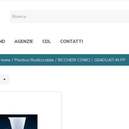
ND
AGENZIE
CDL
CONTATTI
Home
Plastica Riutilizzabile
BICCHIERI CONICI
GRADUATI IN PP
