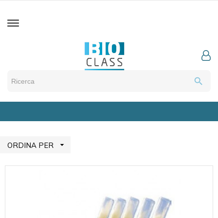
search

ORDINA PER