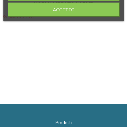
NORMALIZZATO IN PMP
ACCETTO
Contiene 5 articoli
Prodotti