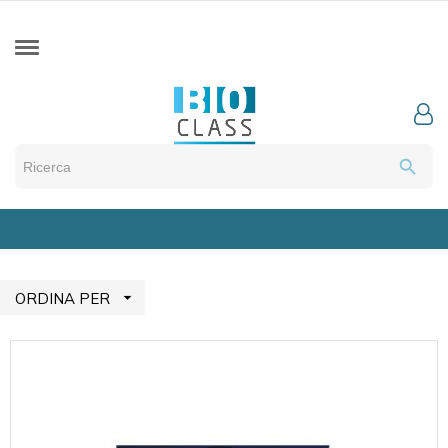
search

ORDINA PER