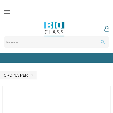
search

ORDINA PER