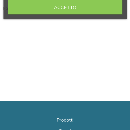
ACCETTO
Forcella portalampada con piattello
Prodotti