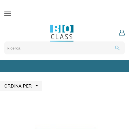
search

ORDINA PER