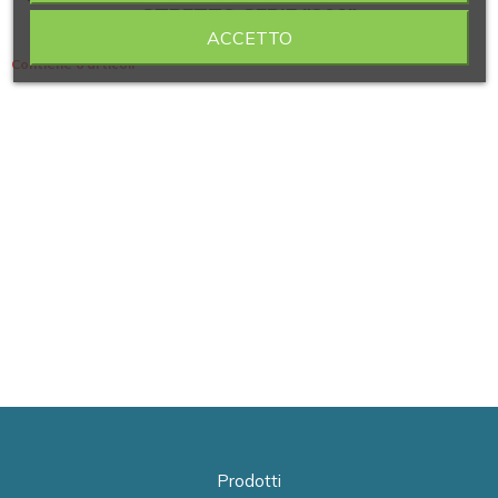
STRETTO SERIE "300"
ACCETTO
Contiene 6 articoli
Prodotti