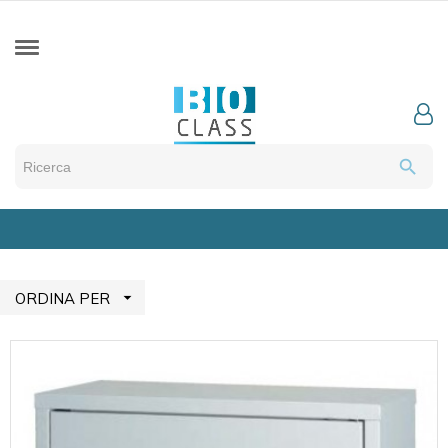
search

ORDINA PER