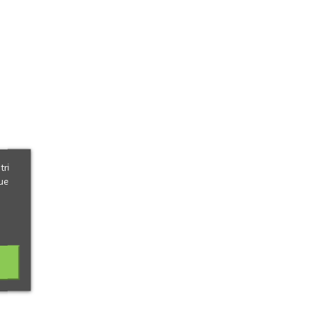
tri
ue