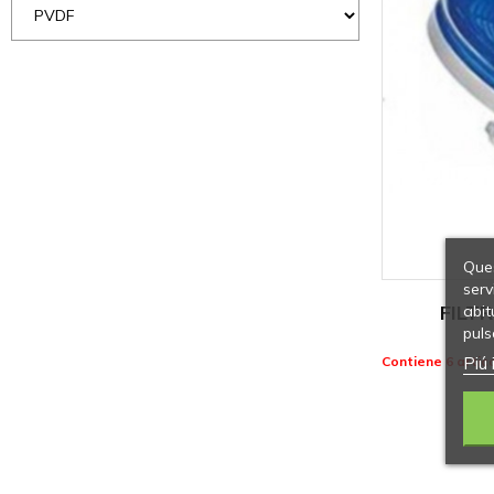
Ques
serv
FILTR
abit
puls
Piú 
Contiene 6 artico