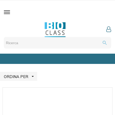
search

ORDINA PER