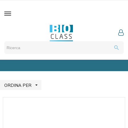
search

ORDINA PER