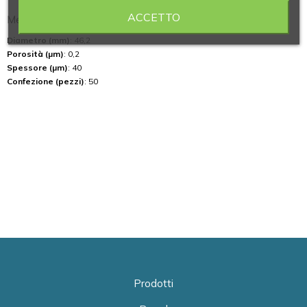
ACCETTO
Membrane in PTFE WHATMAN PM 2,5 Ø 46,2 mm conf. 50
Diametro (mm)
: 46,2
Porosità (µm)
: 0,2
Spessore (µm)
: 40
Confezione (pezzi)
: 50
Prodotti